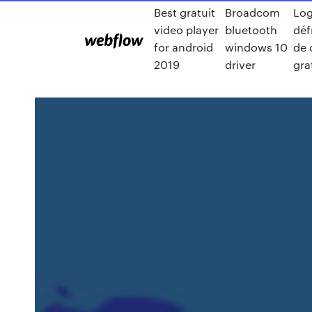
Best gratuit
Broadcom
Log
video player
bluetooth
déf
for android
windows 10
de 
2019
driver
gra