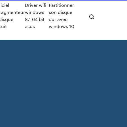
iciel
Driver wifi
Partitionner
ragmenteur
windows
son disque
disque
8.1 64 bit
dur avec
tuit
asus
windows 10